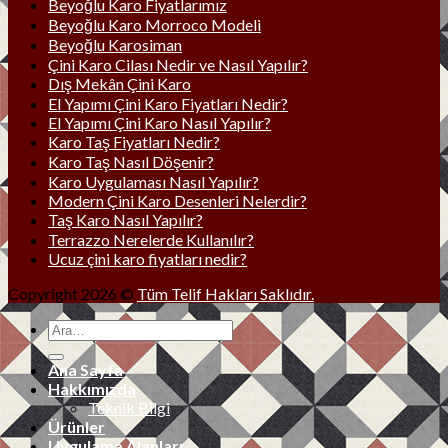
Beyoğlu Karo Fiyatlarımız
Beyoğlu Karo Morroco Modeli
Beyoğlu Karosiman
Çini Karo Cilası Nedir ve Nasıl Yapılır?
Dış Mekân Çini Karo
El Yapımı Çini Karo Fiyatları Nedir?
El Yapımı Çini Karo Nasıl Yapılır?
Karo Taş Fiyatları Nedir?
Karo Taş Nasıl Döşenir?
Karo Uygulaması Nasıl Yapılır?
Modern Çini Karo Desenleri Nelerdir?
Taş Karo Nasıl Yapılır?
Terrazzo Nerelerde Kullanılır?
Ucuz çini karo fiyatları nedir?
Copyright 2026 ©
Tüm Telif Hakları Saklıdır.
Ana Sayfa
Hakkımızda
Teknik Bilgi
Ürünler
Uygulama Alanları