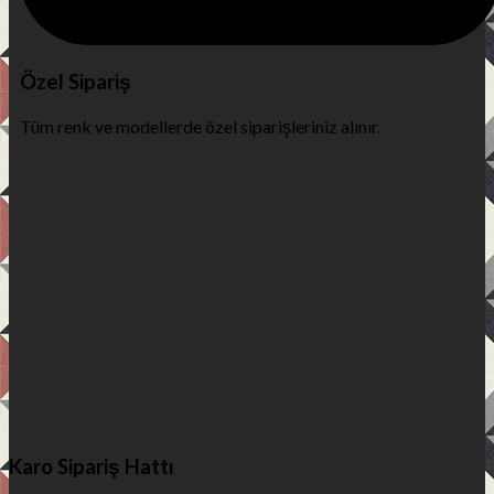
Özel Sipariş
Tüm renk ve modellerde özel siparişleriniz alınır.
Karo Sipariş Hattı