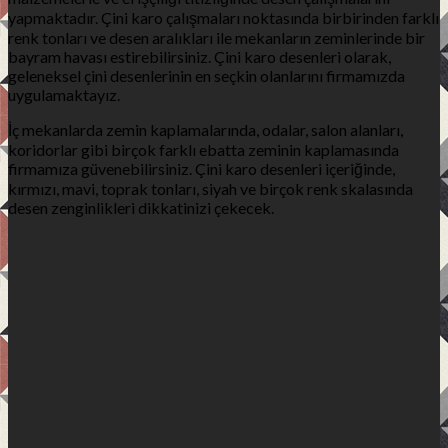
yapmaktadır. Çini karo çalışmaları noktasında birbirinden farklı
renk tonları ve desen aralıkları ile mekanların zeminlerinde bir
bayram havası estirebilirsiniz. Çini karo desenleri olarak,
geleneksel çini desenlerinin en seçkin olanlarını firmamızda
uygulamaktayız.
İç mekanlarda zemin kaplamalarında, odalar, salon alanları,
koridorlar gibi birçok farklı ebatta zeminin kaplamasında
firmamıza güvenebilirsiniz. Çini karo desenleri içeriğinde,
kırmızı, mavi, toprak tonları, siyah ve birçok renk skalasında
desen zenginlikleri dikkatinizi çekecek.