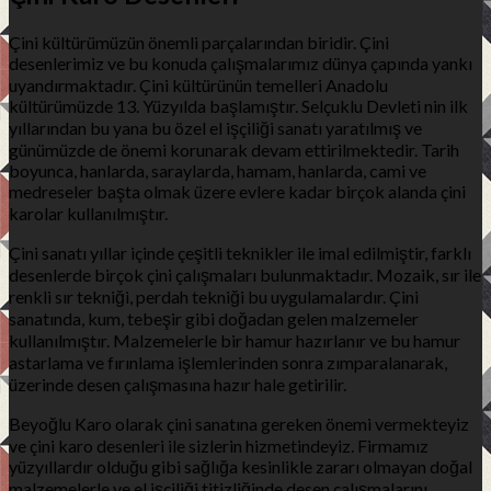
Çini kültürümüzün önemli parçalarından biridir. Çini
desenlerimiz ve bu konuda çalışmalarımız dünya çapında yankı
uyandırmaktadır. Çini kültürünün temelleri Anadolu
kültürümüzde 13. Yüzyılda başlamıştır. Selçuklu Devleti nin ilk
yıllarından bu yana bu özel el işçiliği sanatı yaratılmış ve
günümüzde de önemi korunarak devam ettirilmektedir. Tarih
boyunca, hanlarda, saraylarda, hamam, hanlarda, cami ve
medreseler başta olmak üzere evlere kadar birçok alanda çini
karolar kullanılmıştır.
Çini sanatı yıllar içinde çeşitli teknikler ile imal edilmiştir, farklı
desenlerde birçok çini çalışmaları bulunmaktadır. Mozaik, sır ile
renkli sır tekniği, perdah tekniği bu uygulamalardır. Çini
sanatında, kum, tebeşir gibi doğadan gelen malzemeler
kullanılmıştır. Malzemelerle bir hamur hazırlanır ve bu hamur
astarlama ve fırınlama işlemlerinden sonra zımparalanarak,
üzerinde desen çalışmasına hazır hale getirilir.
Beyoğlu Karo olarak çini sanatına gereken önemi vermekteyiz
ve çini karo desenleri ile sizlerin hizmetindeyiz. Firmamız
yüzyıllardır olduğu gibi sağlığa kesinlikle zararı olmayan doğal
malzemelerle ve el işçiliği titizliğinde desen çalışmalarını