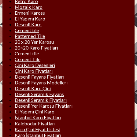
Retro Karo
Mozaik Karo
Ermeni Karosu
El Yapımı Karo
Desenli Karo
Cement tile
Patterned Tile
20 x 20 Yer Karosu
20×20 Karo Fiyatları
Cement tile
Cement Tile
Çini Karo Desenleri
Çini Karo Fiyatları
Desenli Fayans Fiyatları
Desenli Fayans Modelleri
Desenli Karo Çini
Desenli Seramik Fayans
Desenli Seramik Fiyatları
Desenli Yer Karosu Fiyatları
El Yapımı Çini Karo
İstanbul Karo Fiyatları
Kalebodur Fiyatları
Karo Çini Fiyat Listesi
Karo İstanbul Fiyatları