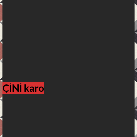
ÇİNİ karo