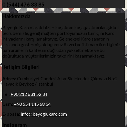
0 (544) 476 33 85
Hakkımızda
Beyoğlu Karo olarak bizler kuşaktan kuşağa aktarılan şirket
tecrübemizle, geniş müşteri portföyümüzün tüm Çini Karo
ihtiyaçlarını karşılamaktayız. Geleneksel Karo sanatının
icrasında göstermiş olduğumuz özveri ve ihtimam ürettiğimiz
tüm ürünlerin kalitesini doğrudan yükseltmekte ve bu
doğrultuda müşterilerimizin takdirini kazanmaktayız.
İletişim Bilgileri
Adres:
Cumhuriyet Caddesi Akar Sk. Hendek Çıkmazı No:2
Kavacık Beykoz / İstanbul
Tel:
+90 212 631 52 34
Gsm:
+90 554 145 68 34
E-posta:
info@beyoglukaro.com
Instagram