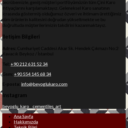
tecrübemizle, geniş müşteri portföyümüzün tüm Çini Karo
ihtiyaçlarını karşılamaktayız. Geleneksel Karo sanatının
icrasında göstermiş olduğumuz özveri ve ihtimam ürettiğimiz
tüm ürünlerin kalitesini doğrudan yükseltmekte ve bu
doğrultuda müşterilerimizin takdirini kazanmaktayız.
İletişim Bilgileri
Adres:
Cumhuriyet Caddesi Akar Sk. Hendek Çıkmazı No:2
Kavacık Beykoz / İstanbul
Tel:
+90 212 631 52 34
Gsm:
+90 554 145 68 34
E-posta:
info@beyoglukaro.com
Instagram
beyoglu_karo__cementiles_art
Ana Sayfa
Hakkımızda
Teknik Bilgi