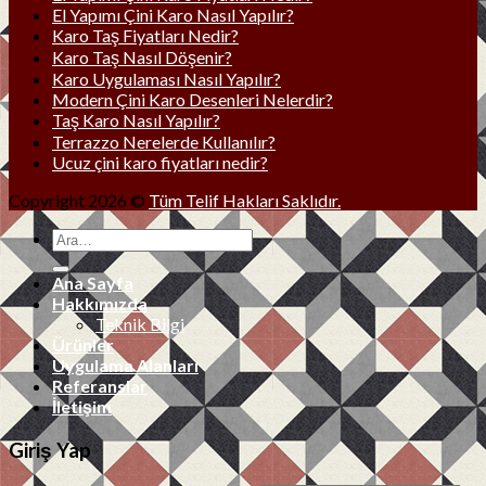
El Yapımı Çini Karo Nasıl Yapılır?
Karo Taş Fiyatları Nedir?
Karo Taş Nasıl Döşenir?
Karo Uygulaması Nasıl Yapılır?
Modern Çini Karo Desenleri Nelerdir?
Taş Karo Nasıl Yapılır?
Terrazzo Nerelerde Kullanılır?
Ucuz çini karo fiyatları nedir?
Copyright 2026 ©
Tüm Telif Hakları Saklıdır.
Ana Sayfa
Hakkımızda
Teknik Bilgi
Ürünler
Uygulama Alanları
Referanslar
İletişim
Giriş Yap