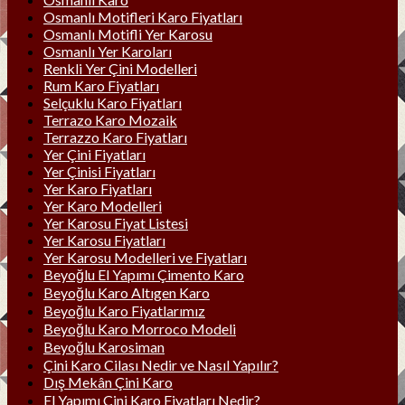
Osmanlı Motifleri Karo Fiyatları
Osmanlı Motifli Yer Karosu
Osmanlı Yer Karoları
Renkli Yer Çini Modelleri
Rum Karo Fiyatları
Selçuklu Karo Fiyatları
Terrazo Karo Mozaik
Terrazzo Karo Fiyatları
Yer Çini Fiyatları
Yer Çinisi Fiyatları
Yer Karo Fiyatları
Yer Karo Modelleri
Yer Karosu Fiyat Listesi
Yer Karosu Fiyatları
Yer Karosu Modelleri ve Fiyatları
Beyoğlu El Yapımı Çimento Karo
Beyoğlu Karo Altıgen Karo
Beyoğlu Karo Fiyatlarımız
Beyoğlu Karo Morroco Modeli
Beyoğlu Karosiman
Çini Karo Cilası Nedir ve Nasıl Yapılır?
Dış Mekân Çini Karo
El Yapımı Çini Karo Fiyatları Nedir?