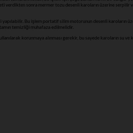
 verdikten sonra mermer tozu desenli karoların üzerine serpilir ve 
apılabilir. Bu işlem portatif silim motorunun desenli karoların üze
rtamın temizliği muhafaza edilmelidir.
llanılarak korunmaya alınması gerekir, bu sayede karoların su ve kir 