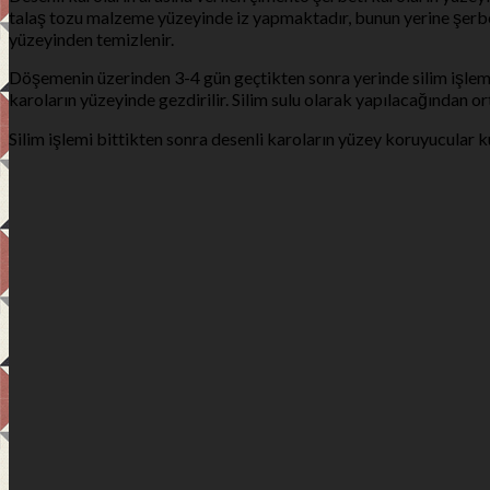
talaş tozu malzeme yüzeyinde iz yapmaktadır, bunun yerine şerbeti
yüzeyinden temizlenir.
Döşemenin üzerinden 3-4 gün geçtikten sonra yerinde silim işlemi y
karoların yüzeyinde gezdirilir. Silim sulu olarak yapılacağından o
Silim işlemi bittikten sonra desenli karoların yüzey koruyucular ku