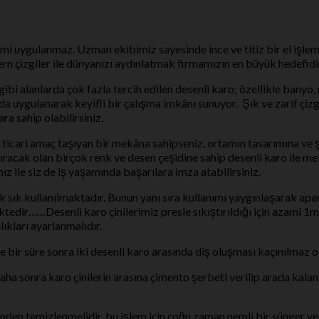
mi uygulanmaz. Uzman ekibimiz sayesinde ince ve titiz bir el işle
n çizgiler ile dünyanızı aydınlatmak firmamızın en büyük hedefidi
 gibi alanlarda çok fazla tercih edilen desenli karo; özellikle ban
da uygulanarak keyifli bir çalışma imkânı sunuyor. Şık ve zarif çiz
ra sahip olabilirsiniz.
bi ticari amaç taşıyan bir mekâna sahipseniz, ortamın tasarımına v
racak olan birçok renk ve desen çeşidine sahip desenli karo ile mek
mız ile siz de iş yaşamında başarılara imza atabilirsiniz.
 sık sık kullanılmaktadır. Bunun yanı sıra kullanımı yaygınlaşarak ap
ktedir……Desenli karo çinilerimiz presle sıkıştırıldığı için azami 1
lıkları ayarlanmalıdır.
de bir süre sonra iki desenli karo arasında diş oluşması kaçınılmaz ol
Daha sonra karo çinilerin arasına çimento şerbeti verilip arada ka
inden temizlenmelidir, bu işlem için çoğu zaman nemli bir sünger y