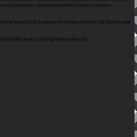
fırça ile çek pas yardımıyla şerbetin fazlası karoların
rinde kaba taş ile başlayıp ince taşa ve en son cila taşına kadar
emiciliği azalır, temizliği daha kolay olur.