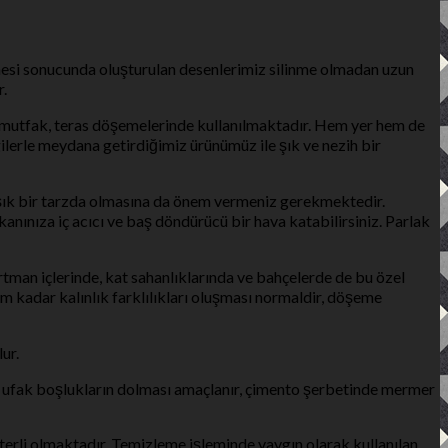
mesi sonucunda oluşturulan desenlerimiz silinme olmadan uzun
r.
yo, mutfak, teras döşemelerinde kullanılmaktadır. Hem yer hem de
gilerle meydana getirdiğimiz ürünümüz ile şık ve nezih bir
e şık bir tarzda olmasına da önem vermeniz gerekmektedir.
anınıza iç acıcı ve baş döndürücü bir hava katabilirsiniz. Parlak
artman içlerinde, kat sahanlıklarında ve bahçelerde de bu özel
mm kadar kalınlık farklılıkları oluşması normaldir, döşeme
ur.
lan ufak boşlukların dolması amaçlanır, çimento şerbetinde mermer
eterli olmaktadır. Temizleme işleminde yaygın olarak kullanılan