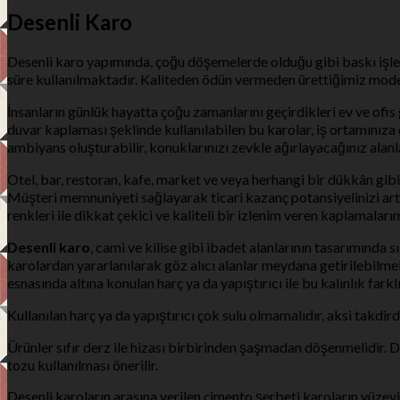
Desenli Karo
Desenli karo yapımında, çoğu döşemelerde olduğu gibi baskı işle
süre kullanılmaktadır. Kaliteden ödün vermeden ürettiğimiz moder
İnsanların günlük hayatta çoğu zamanlarını geçirdikleri ev ve ofis
duvar kaplaması şeklinde kullanılabilen bu karolar, iş ortamınıza 
ambiyans oluşturabilir, konuklarınızı zevkle ağırlayacağınız alanla
Otel, bar, restoran, kafe, market ve veya herhangi bir dükkân gi
Müşteri memnuniyeti sağlayarak ticari kazanç potansiyelinizi artı
renkleri ile dikkat çekici ve kaliteli bir izlenim veren kaplamaları
Desenli karo
, cami ve kilise gibi ibadet alanlarının tasarımında
karolardan yararlanılarak göz alıcı alanlar meydana getirilebilme
esnasında altına konulan harç ya da yapıştırıcı ile bu kalınlık farklı
Kullanılan harç ya da yapıştırıcı çok sulu olmamalıdır, aksi takdir
Ürünler sıfır derz ile hizası birbirinden şaşmadan döşenmelidir. 
tozu kullanılması önerilir.
Desenli karoların arasına verilen çimento şerbeti karoların yüzey