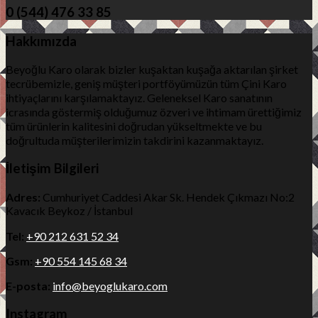
0 (544) 476 33 85
Hakkımızda
Beyoğlu Karo olarak bizler kuşaktan kuşağa aktarılan şirket
tecrübemizle, geniş müşteri portföyümüzün tüm Çini Karo
ihtiyaçlarını karşılamaktayız. Geleneksel Karo sanatının
icrasında göstermiş olduğumuz özveri ve ihtimam ürettiğimiz
tüm ürünlerin kalitesini doğrudan yükseltmekte ve bu
doğrultuda müşterilerimizin takdirini kazanmaktayız.
İletişim Bilgileri
Adres:
Cumhuriyet Caddesi Akar Sk. Hendek Çıkmazı No:2
Kavacık Beykoz / İstanbul
Tel:
+90 212 631 52 34
Gsm:
+90 554 145 68 34
E-posta:
info@beyoglukaro.com
Instagram