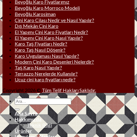
Beyoğlu Karo Fiyatlarımız
Beyoğlu Karo Morroco Modeli
Beyoğlu Karosiman
Çini Karo Cilası Nedir ve Nasıl Yapılır?
Dış Mekân Çini Karo
El Yapımı Çini Karo Fiyatları Nedir?
El Yapımı Çini Karo Nasıl Yapılır?
Karo Taş Fiyatları Nedir?
Karo Taş Nasıl Döşenir?
Karo Uygulaması Nasıl Yapılır?
Modern Çini Karo Desenleri Nelerdir?
Taş Karo Nasıl Yapılır?
Terrazzo Nerelerde Kullanılır?
Ucuz çini karo fiyatları nedir?
Copyright 2026 ©
Tüm Telif Hakları Saklıdır.
Ana Sayfa
Hakkımızda
Teknik Bilgi
Ürünler
Uygulama Alanları