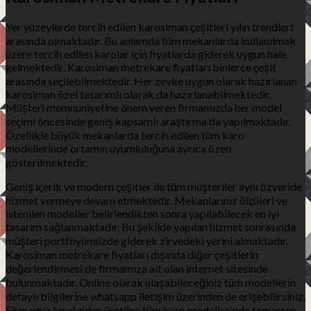
Yer yüzeylerde tercih edilen karosiman çeşitleri yılın trendleri
arasında olmaktadır. Bu anlamda tüm mekanlarda kullanılmak
üzere tercih edilen karolar için fiyatlarda giderek uygun hale
gelmektedir. Karosiman metrekare fiyatları binlerce çeşit
arasında seçilebilmektedir. Her zevke uygun olarak hazırlanan
karosiman özel tasarımlı olarak da hazırlanabilmektedir.
Müşteri memnuniyetine önem veren firmamızda her model
seçimi öncesinde geniş kapsamlı araştırma da yapılmaktadır.
Özellikle büyük mekanlarda tercih edilen tüm karo
modellerinde ortamın uyumluluğuna ayrıca özen
gösterilmektedir.
Geniş içerik ve modern çeşitler ile tüm müşteriler aynı özveride
hizmet vermeye devam etmektedir. Mekanlarınız ölçüleri ve
istenilen modeller belirlendikten sonra yapılabilecek en iyi
tasarım sağlanmaktadır. Bu şekilde yapılan hizmet sonrasında
müşteri portföyümüzde giderek zirvedeki yerini almaktadır.
Karosiman metrekare fiyatları dışında diğer çeşitlerin
değerlendirmesi de firmamıza ait olan internet sitesinde
bulunmaktadır. Online olarak ulaşabileceğiniz tüm modellerin
detaylı bilgilerine whatsapp iletişim üzerinden de erişebilirsiniz.
Firmamız tarafından üretilen tüm karo modellerinde tamamen