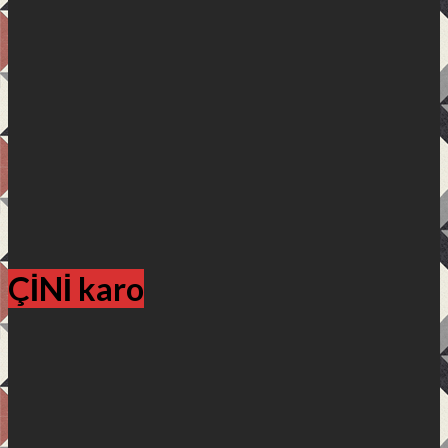
ÇİNİ karo