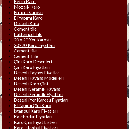
Retro Karo
Mozaik Karo
Ermeni Karosu
El Yapımı Karo
Desenli Karo
Cement tile
Patterned Tile
20 x 20 Yer Karosu
20×20 Karo Fiyatları
Cement tile
Cement Tile
Çini Karo Desenleri
Çini Karo Fiyatları
Desenli Fayans Fiyatları
Desenli Fayans Modelleri
Desenli Karo Çini
Desenli Seramik Fayans
Desenli Seramik Fiyatları
Desenli Yer Karosu Fiyatları
El Yapımı Çini Karo
İstanbul Karo Fiyatları
Kalebodur Fiyatları
Karo Çini Fiyat Listesi
Karo İstanbul Fiyatları