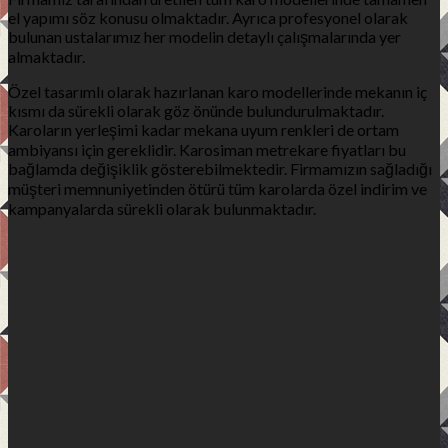
el yapımı söz konusu olmaktadır. Ayrıca profesyonel olarak
bulunan ustalarımız her modelin detaylı çalışmalarında yer
almaktadır.
Özel tasarımlı olarak hazırlanan karo modellerinde mekanın iç
kısmı da sürekli olarak göz önünde bulundurulmaktadır.
Karoların yerleşimi kadar mekana uyum renkleri de ortam
ambiyansı için gereklidir. Karosiman metrekare fiyatları bu
bağlamda değişiklik gösterebilmektedir. Firmamızın sağladığı
müşteri memnuniyetinden ötürü tüm karolarda özel indirim ve
kampanyalarda sürekli olarak bulunmaktadır.