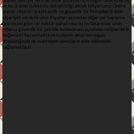
ve bu ürünler hakkında detaylı bilgi almak istiyorsanız Online
olarak sitemizi araştırabilir ve güvenilir bir firmadan ürünün
siparişini verebilirsiniz. Fiyatları açısından diğer yer kaplama
ürünlerine göre bir miktar pahalı olsa da bu tasarımlar uzun
yıllarca güvenilir bir şekilde kullanılması açısından müşterilerin
beğenisini kazanmakta ve kullanım amacına uygun
döşendiğinde de muhteşem sonuçların elde edilmesini
sağlamaktadır.