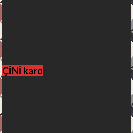
ÇİNİ karo