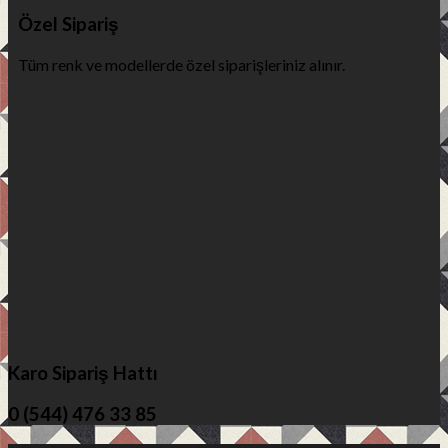
Özel Sipariş
Tüm renk ve modellerde özel siparişleriniz alınır.
Karo Sipariş Hattı
0 (544) 476 33 85