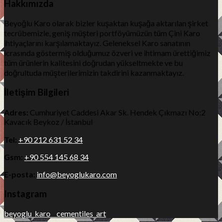
Hakkımızda
Beyoğlu Karo olarak bizler kuşaktan kuşağa aktarılan şirket
tecrübemizle, geniş müşteri portföyümüzün tüm Çini Karo
ihtiyaçlarını karşılamaktayız. Geleneksel Karo sanatının
icrasında göstermiş olduğumuz özveri ve ihtimam ürettiğimiz
tüm ürünlerin kalitesini doğrudan yükseltmekte ve bu
doğrultuda müşterilerimizin takdirini kazanmaktayız.
İletişim Bilgileri
Adres:
Cumhuriyet Caddesi Akar Sk. Hendek Çıkmazı No:2
Kavacık Beykoz / İstanbul
Tel:
+90 212 631 52 34
Gsm:
+90 554 145 68 34
E-posta:
info@beyoglukaro.com
Instagram
beyoglu_karo__cementiles_art