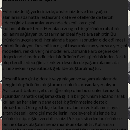
Evlerinizde, iş yerlerinizde, ofislerinizde ve tüm yaşam
alanlarınızda hatta restaurant, cafe ve otellerde de tercih
edeceğiniz tasarımlar arasında desenli karo çini
kullanılabilmektedir. Her alana zengin bir görünüm rahat bir
kullanım sağlayan bu tasarımlar ideal fiyatlara sahiptir. Bu
ürünlerin uygulandığı her alanda başarılı sonuçlar elde edilmesi
mümkün oluyor. Desenli karo çini tasarımlarının yanı sıra yer çini
modelleri, renkli yer çini modelleri, Osmanlı karo seçenekleri
değerlendirilmektedir. Her bir ürünün özelliği birbirinden farklı
olup tercih edeceğiniz renk ve desenlerde yaşam alanınızda
sizin zevkinizi yansıtacak şekilde oluşturulmuştur.
Desenli karo çini giderek yaygınlaşan ve yaşam alanlarında
zengin bir görünüm oluşturan ürünlerin arasında yer alıyor.
Ayrıca antibakteriyel özelliğe sahip olan bu ürünler temizlik
açısından rahatlık sağlamakta ışıltılı bir görünüm kazandırarak
kullanılan her alanın daha estetik görünmesine destek
olmaktadır. Gün geçtikçe kullanım alanları ve kullanıcı sayısı
artan desenli karo çini modellerini inceleyerek sizler de bu
ürünlerin siparişini verebilirsiniz. Pek çok siteden bu ürünlere
online olarak ulaşabilmeniz mümkün olacaktır. Kullanılan
ürünler hem yer hem de duvar yüzeyleri için uygun tasarımlardır