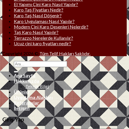
El Yapımı Çini Karo Nasıl Yapılır?
Karo Taş Fiyatları Nedir?
Karo Taş Nasıl Döşenir?
Karo Uygulaması Nasıl Yapılır?
Modern Çini Karo Desenleri Nelerdir?
Taş Karo Nasıl Yapılır?
Terrazzo Nerelerde Kullanılır?
Ucuz çini karo fiyatları nedir?
Copyright 2026 ©
Tüm Telif Hakları Saklıdır.
Ana Sayfa
Hakkımızda
Teknik Bilgi
Ürünler
Uygulama Alanları
Referanslar
İletişim
Giriş Yap