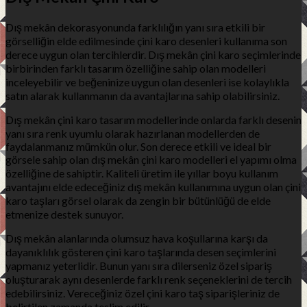
Dış mekân dekorasyonunda farklılığın yanı sıra etkili bir
görselliğin elde edilmesinde çini karo desenleri kullanıma son
derece uygun olan tercihlerdir. Dış mekân çini karo seçimlerinde
birbirinden farklı tasarım özelliğine sahip olan modelleri
inceleyebilir ve beğeninize uygun olan desenleri ise kolaylıkla
satın alarak kullanmanın da avantajlarına sahip olabilirsiniz.
Dış mekân çini karo tasarım modellerinde onlarda farklı desenin
yanı sıra renk uyumlu olarak hazırlanan modellerden de
faydalanmanız mümkün olur. Son derece etkili ve ideal bir
görsele sahip olan dış mekân çini karo modelleri el yapımı olma
özelliğine de sahiptir. Kaliteli üretim ile yıllar boyu kullanım
avantajını elde edeceğiniz dış mekân kullanımına uygun olan çini
karo taşları görsel olarak da zengin bir bütünlüğü de elde
etmenize destek sunuyor.
Dış mekân alanlarında olumsuz hava koşullarına karşı da
dayanıklılık gösteren çini karo taşlarında desen seçimlerini
yapmanız yeterlidir. Bunun yanı sıra dilerseniz özel sipariş
oluşturarak aynı desenlerde farklı renk seçeneklerini de tercih
edebilirsiniz. Vereceğiniz özel çini karo taş siparişleriniz de
belirtilen zamanda teslim edilir.