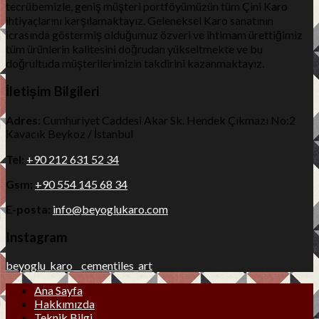
tecrübemizle, geniş müşteri portföyümüzün tüm Çini Karo
ihtiyaçlarını karşılamaktayız. Geleneksel Karo sanatının
icrasında göstermiş olduğumuz özveri ve ihtimam ürettiğimiz
tüm ürünlerin kalitesini doğrudan yükseltmekte ve bu
doğrultuda müşterilerimizin takdirini kazanmaktayız.
İletişim Bilgileri
Adres:
Cumhuriyet Caddesi Akar Sk. Hendek Çıkmazı No:2
Kavacık Beykoz / İstanbul
Tel:
+90 212 631 52 34
Gsm:
+90 554 145 68 34
E-posta:
info@beyoglukaro.com
Instagram
beyoglu_karo__cementiles_art
Ana Sayfa
Hakkımızda
Teknik Bilgi