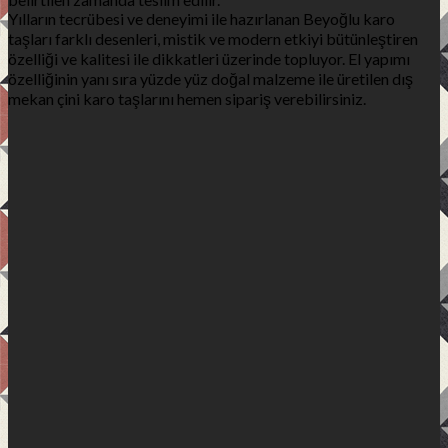
Yılların tecrübesi ve deneyimi ile hazırlanan Beyoğlu karo
taşları farklı desenleri, mistik ve modern etkiyi bütünleştiren
özelliği ve kalitesi ile dikkatleri üzerinde topluyor. El yapımı
özelliğinin yanı sıra yüzde yüz doğal malzeme ile üretilen dış
mekan çini karo taşlarını hemen sipariş verebilirsiniz.