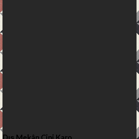
Dış Mekân Çini Karo