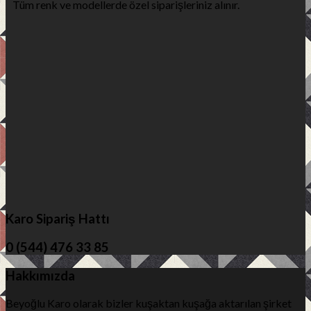
Tüm renk ve modellerde özel siparişleriniz alınır.
Karo Sipariş Hattı
0 (544) 476 33 85
Hakkımızda
Beyoğlu Karo olarak bizler kuşaktan kuşağa aktarılan şirket