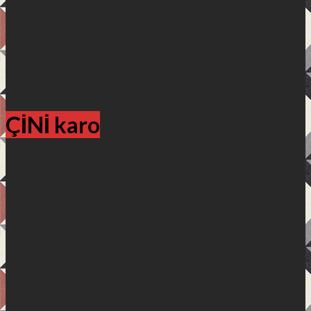
ÇİNİ karo