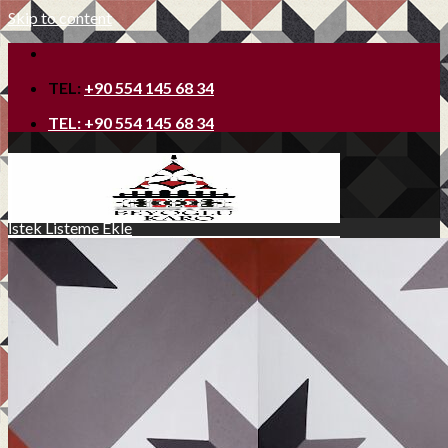
Skip to content
TEL:
+90 554 145 68 34
TEL:
+90 554 145 68 34
İstek Listeme Ekle
Ana Sayfa
Hakkımızda