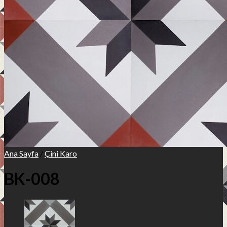
Teknik Bilgi
Ürünler
Uygulama Alanları
Referanslar
İletişim
Ana Sayfa
/
Çini Karo
BK-008