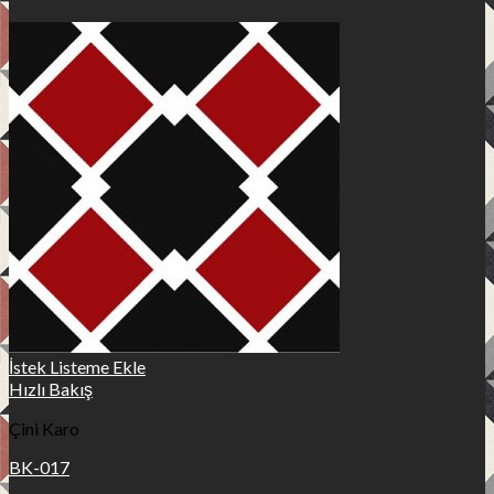
İstek Listeme Ekle
Hızlı Bakış
Çini Karo
BK-017