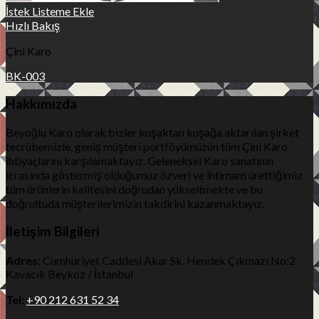
İstek Listeme Ekle
Hızlı Bakış
Çini Karo
BK-003
Hakkımızda
Beyoğlu Karo olarak bizler kuşaktan kuşağa aktarılan şirket
tecrübemizle, geniş müşteri portföyümüzün tüm Çini Karo
ihtiyaçlarını karşılamaktayız. Geleneksel Karo sanatının
icrasında göstermiş olduğumuz özveri ve ihtimam ürettiğimiz
tüm ürünlerin kalitesini doğrudan yükseltmekte ve bu
doğrultuda müşterilerimizin takdirini kazanmaktayız.
İletişim Bilgileri
Adres:
Cumhuriyet Caddesi Akar Sk. Hendek Çıkmazı No:2
Kavacık Beykoz / İstanbul
Tel:
+90 212 631 52 34