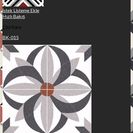
İstek Listeme Ekle
Hızlı Bakış
Çini Karo
BK-015