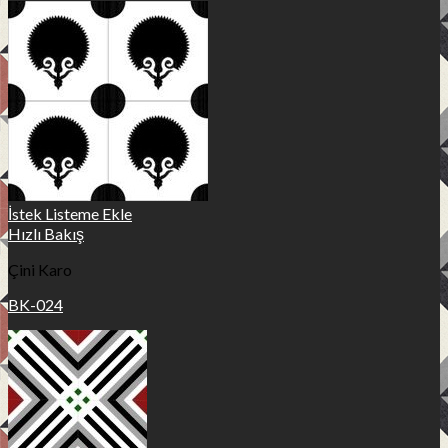
İstek Listeme Ekle
Hızlı Bakış
Çini Karo
BK-024