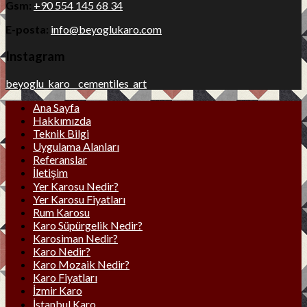
Gsm:
+90 554 145 68 34
E-posta:
info@beyoglukaro.com
Instagram
beyoglu_karo__cementiles_art
Ana Sayfa
Hakkımızda
Teknik Bilgi
Uygulama Alanları
Referanslar
İletişim
Yer Karosu Nedir?
Yer Karosu Fiyatları
Rum Karosu
Karo Süpürgelik Nedir?
Karosiman Nedir?
Karo Nedir?
Karo Mozaik Nedir?
Karo Fiyatları
İzmir Karo
İstanbul Karo