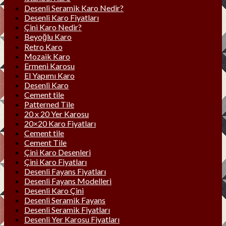
Desenli Seramik Karo Nedir?
Desenli Karo Fiyatları
Çini Karo Nedir?
Beyoğlu Karo
Retro Karo
Mozaik Karo
Ermeni Karosu
El Yapımı Karo
Desenli Karo
Cement tile
Patterned Tile
20 x 20 Yer Karosu
20×20 Karo Fiyatları
Cement tile
Cement Tile
Çini Karo Desenleri
Çini Karo Fiyatları
Desenli Fayans Fiyatları
Desenli Fayans Modelleri
Desenli Karo Çini
Desenli Seramik Fayans
Desenli Seramik Fiyatları
Desenli Yer Karosu Fiyatları