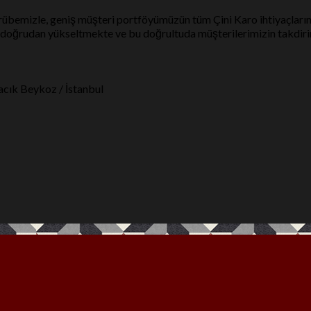
rübemizle, geniş müşteri portföyümüzün tüm Çini Karo ihtiyaçların
i doğrudan yükseltmekte ve bu doğrultuda müşterilerimizin takdir
cık Beykoz / İstanbul