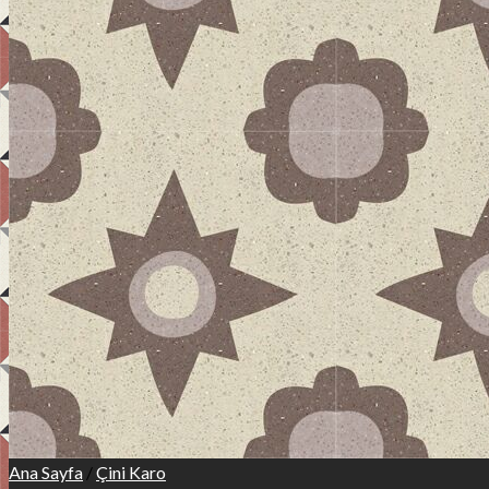
Ana Sayfa
Hakkımızda
Teknik Bilgi
Ürünler
Uygulama Alanları
Referanslar
İletişim
Ana Sayfa
/
Çini Karo