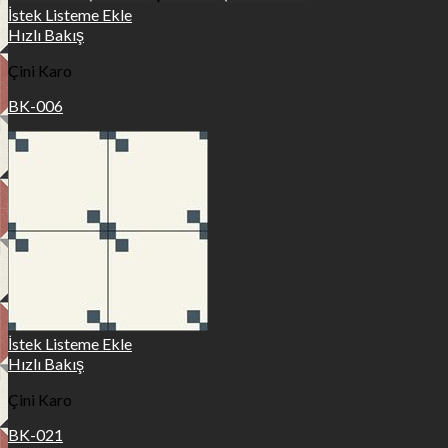
İstek Listeme Ekle
Hızlı Bakış
Çini Karo
BK-006
İstek Listeme Ekle
Hızlı Bakış
Çini Karo
BK-021