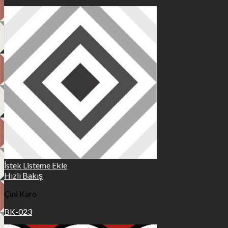
İstek Listeme Ekle
Hızlı Bakış
Çini Karo
BK-023