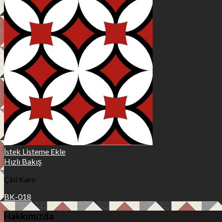
İstek Listeme Ekle
Hızlı Bakış
Çini Karo
BK-018
Hakkımızda