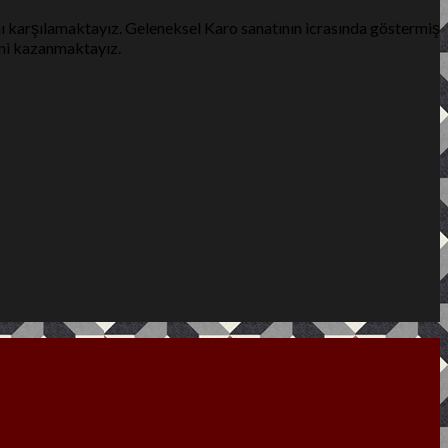
ı karşılamaktayız. Geleneksel Karo sanatının icrasında göstermiş
ini kazanmaktayız.