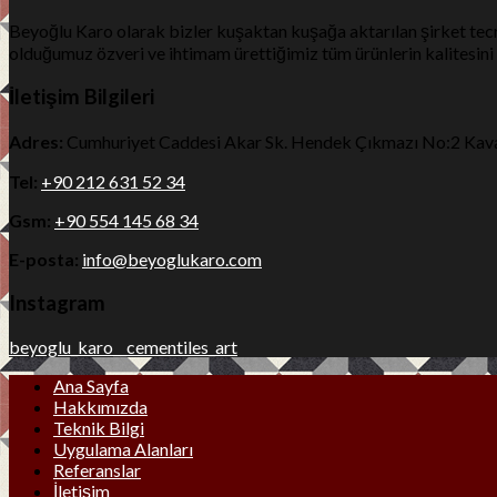
Beyoğlu Karo olarak bizler kuşaktan kuşağa aktarılan şirket tec
olduğumuz özveri ve ihtimam ürettiğimiz tüm ürünlerin kalitesin
İletişim Bilgileri
Adres:
Cumhuriyet Caddesi Akar Sk. Hendek Çıkmazı No:2 Kava
Tel:
+90 212 631 52 34
Gsm:
+90 554 145 68 34
E-posta:
info@beyoglukaro.com
Instagram
beyoglu_karo__cementiles_art
Ana Sayfa
Hakkımızda
Teknik Bilgi
Uygulama Alanları
Referanslar
İletişim