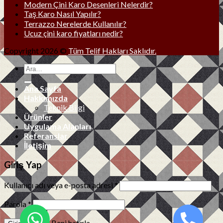
Modern Çini Karo Desenleri Nelerdir?
Taş Karo Nasıl Yapılır?
Terrazzo Nerelerde Kullanılır?
Ucuz çini karo fiyatları nedir?
Copyright 2026 ©
Tüm Telif Hakları Saklıdır.
Ana Sayfa
Hakkımızda
Teknik Bilgi
Ürünler
Uygulama Alanları
Referanslar
İletişim
Giriş Yap
Kullanıcı adı veya e-posta adresi
*
Parola
*
Beni hatırla