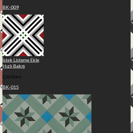
BK-009
İstek Listeme Ekle
Hızlı Bakış
Çini Karo
BK-015