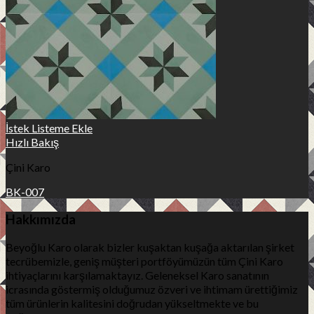
İstek Listeme Ekle
Hızlı Bakış
Çini Karo
BK-007
Hakkımızda
Beyoğlu Karo olarak bizler kuşaktan kuşağa aktarılan şirket
tecrübemizle, geniş müşteri portföyümüzün tüm Çini Karo
ihtiyaçlarını karşılamaktayız. Geleneksel Karo sanatının
icrasında göstermiş olduğumuz özveri ve ihtimam ürettiğimiz
tüm ürünlerin kalitesini doğrudan yükseltmekte ve bu