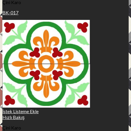
Çini Karo
BK-017
İstek Listeme Ekle
Hızlı Bakış
Çini Karo