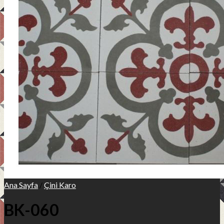
Teknik Bilgi
Ürünler
Uygulama Alanları
Referanslar
İletişim
Ana Sayfa
/
Çini Karo
BK-060