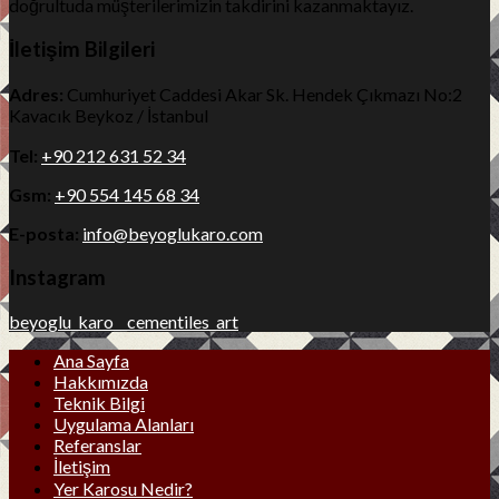
doğrultuda müşterilerimizin takdirini kazanmaktayız.
İletişim Bilgileri
Adres:
Cumhuriyet Caddesi Akar Sk. Hendek Çıkmazı No:2
Kavacık Beykoz / İstanbul
Tel:
+90 212 631 52 34
Gsm:
+90 554 145 68 34
E-posta:
info@beyoglukaro.com
Instagram
beyoglu_karo__cementiles_art
Ana Sayfa
Hakkımızda
Teknik Bilgi
Uygulama Alanları
Referanslar
İletişim
Yer Karosu Nedir?