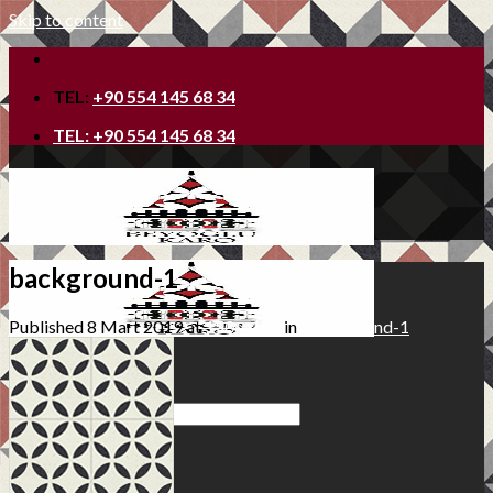
Skip to content
TEL:
+90 554 145 68 34
TEL:
+90 554 145 68 34
background-1
Published
8 Mart 2019
at
150 × 150
in
background-1
Ana Sayfa
Hakkımızda