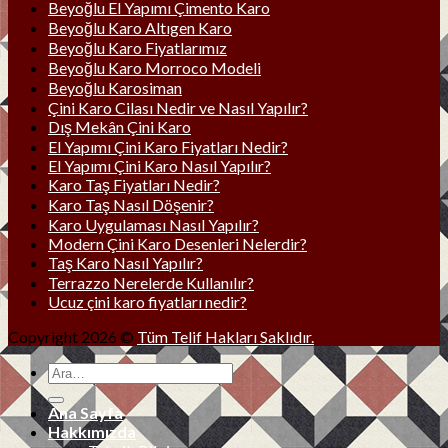
Beyoğlu El Yapımı Çimento Karo
Beyoğlu Karo Altıgen Karo
Beyoğlu Karo Fiyatlarımız
Beyoğlu Karo Morroco Modeli
Beyoğlu Karosiman
Çini Karo Cilası Nedir ve Nasıl Yapılır?
Dış Mekân Çini Karo
El Yapımı Çini Karo Fiyatları Nedir?
El Yapımı Çini Karo Nasıl Yapılır?
Karo Taş Fiyatları Nedir?
Karo Taş Nasıl Döşenir?
Karo Uygulaması Nasıl Yapılır?
Modern Çini Karo Desenleri Nelerdir?
Taş Karo Nasıl Yapılır?
Terrazzo Nerelerde Kullanılır?
Ucuz çini karo fiyatları nedir?
Copyright 2026 ©
Tüm Telif Hakları Saklıdır.
Ana Sayfa
Hakkımızda