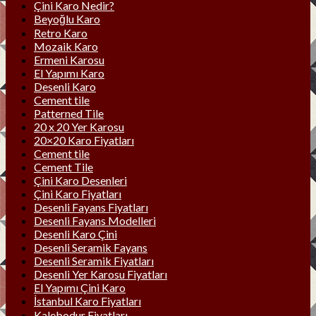
Çini Karo Nedir?
Beyoğlu Karo
Retro Karo
Mozaik Karo
Ermeni Karosu
El Yapımı Karo
Desenli Karo
Cement tile
Patterned Tile
20 x 20 Yer Karosu
20×20 Karo Fiyatları
Cement tile
Cement Tile
Çini Karo Desenleri
Çini Karo Fiyatları
Desenli Fayans Fiyatları
Desenli Fayans Modelleri
Desenli Karo Çini
Desenli Seramik Fayans
Desenli Seramik Fiyatları
Desenli Yer Karosu Fiyatları
El Yapımı Çini Karo
İstanbul Karo Fiyatları
Kalebodur Fiyatları