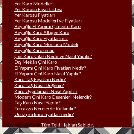
Yer Karo Modelleri
Yer Karosu Fiyat Listesi
Yer Karosu Fiyatları
Yer Karosu Modelleri ve Fiyatları
Beyoğlu El Yapımı Çimento Karo
Beyoğlu Karo Altıgen Karo
Beyoğlu Karo Fiyatlarımız
Beyoğlu Karo Morroco Modeli
Beyoğlu Karosiman
Çini Karo Cilası Nedir ve Nasıl Yapılır?
Dış Mekân Çini Karo
El Yapımı Çini Karo Fiyatları Nedir?
El Yapımı Çini Karo Nasıl Yapılır?
Karo Taş Fiyatları Nedir?
Karo Taş Nasıl Döşenir?
Karo Uygulaması Nasıl Yapılır?
Modern Çini Karo Desenleri Nelerdir?
Taş Karo Nasıl Yapılır?
Terrazzo Nerelerde Kullanılır?
Ucuz çini karo fiyatları nedir?
Copyright 2026 ©
Tüm Telif Hakları Saklıdır.