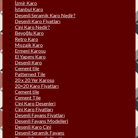
İzmir Karo
İstanbul Karo
Desenli Seramik Karo Nedir?
Desenli Karo Fiyatları
Çini Karo Nedir?
Beyoğlu Karo
Retro Karo
Mozaik Karo
Ermeni Karosu
El Yapımı Karo
Desenli Karo
Cement tile
Patterned Tile
20 x 20 Yer Karosu
20×20 Karo Fiyatları
Cement tile
Cement Tile
Çini Karo Desenleri
Çini Karo Fiyatları
Desenli Fayans Fiyatları
Desenli Fayans Modelleri
Desenli Karo Çini
Desenli Seramik Fayans