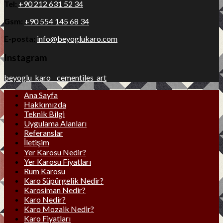
Tel:
+90 212 631 52 34
Gsm:
+90 554 145 68 34
E-posta:
info@beyoglukaro.com
Instagram
beyoglu_karo__cementiles_art
Ana Sayfa
Hakkımızda
Teknik Bilgi
Uygulama Alanları
Referanslar
İletişim
Yer Karosu Nedir?
Yer Karosu Fiyatları
Rum Karosu
Karo Süpürgelik Nedir?
Karosiman Nedir?
Karo Nedir?
Karo Mozaik Nedir?
Karo Fiyatları