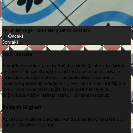
Yorumlar ve geri izlemeler şu anda kapalıdır.
←
Önceki
Sonraki
→
Hakkımızda
Beyoğlu Karo olarak bizler kuşaktan kuşağa aktarılan şirket
tecrübemizle, geniş müşteri portföyümüzün tüm Çini Karo
ihtiyaçlarını karşılamaktayız. Geleneksel Karo sanatının
icrasında göstermiş olduğumuz özveri ve ihtimam ürettiğimiz
tüm ürünlerin kalitesini doğrudan yükseltmekte ve bu
doğrultuda müşterilerimizin takdirini kazanmaktayız.
İletişim Bilgileri
Adres:
Cumhuriyet Caddesi Akar Sk. Hendek Çıkmazı No:2
Kavacık Beykoz / İstanbul