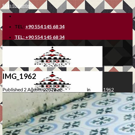
Skip to content
TEL:
+90 554 145 68 34
TEL:
+90 554 145 68 34
IMG_1962
Published
2 Ağustos 2018
at
900 × 1125
in
IMG_1962
Ana Sayfa
Hakkımızda