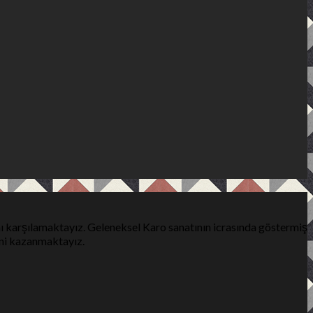
ı karşılamaktayız. Geleneksel Karo sanatının icrasında göstermiş
ini kazanmaktayız.