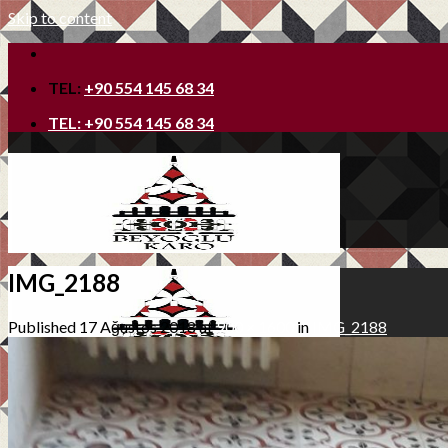
Skip to content
TEL:
+90 554 145 68 34
TEL:
+90 554 145 68 34
IMG_2188
Published
17 Ağustos 2018
at
900 × 1600
in
IMG_2188