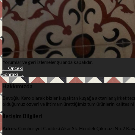
Yorumlar ve geri izlemeler şu anda kapalıdır.
←
Önceki
Sonraki
→
Hakkımızda
Beyoğlu Karo olarak bizler kuşaktan kuşağa aktarılan şirket tec
olduğumuz özveri ve ihtimam ürettiğimiz tüm ürünlerin kalitesin
İletişim Bilgileri
Adres:
Cumhuriyet Caddesi Akar Sk. Hendek Çıkmazı No:2 Kava