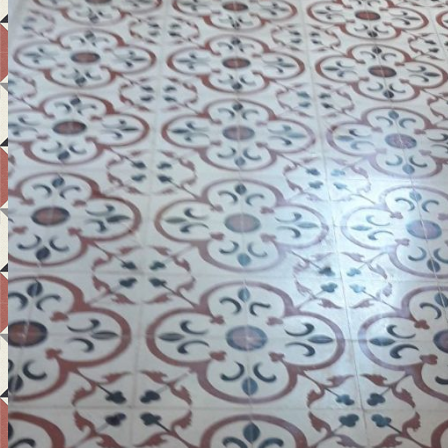
Ana Sayfa
Hakkımızda
Teknik Bilgi
Ürünler
Uygulama Alanları
Referanslar
İletişim