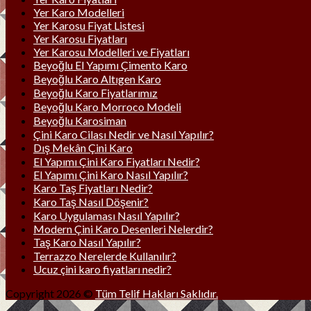
Yer Karo Modelleri
Yer Karosu Fiyat Listesi
Yer Karosu Fiyatları
Yer Karosu Modelleri ve Fiyatları
Beyoğlu El Yapımı Çimento Karo
Beyoğlu Karo Altıgen Karo
Beyoğlu Karo Fiyatlarımız
Beyoğlu Karo Morroco Modeli
Beyoğlu Karosiman
Çini Karo Cilası Nedir ve Nasıl Yapılır?
Dış Mekân Çini Karo
El Yapımı Çini Karo Fiyatları Nedir?
El Yapımı Çini Karo Nasıl Yapılır?
Karo Taş Fiyatları Nedir?
Karo Taş Nasıl Döşenir?
Karo Uygulaması Nasıl Yapılır?
Modern Çini Karo Desenleri Nelerdir?
Taş Karo Nasıl Yapılır?
Terrazzo Nerelerde Kullanılır?
Ucuz çini karo fiyatları nedir?
Copyright 2026 ©
Tüm Telif Hakları Saklıdır.