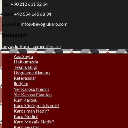
Tel:
+90 212 631 52 34
Gsm:
+90 554 145 68 34
E-posta:
info@beyoglukaro.com
Instagram
beyoglu_karo__cementiles_art
Ana Sayfa
Hakkımızda
Teknik Bilgi
Uygulama Alanları
Referanslar
İletişim
Yer Karosu Nedir?
Yer Karosu Fiyatları
Rum Karosu
Karo Süpürgelik Nedir?
Karosiman Nedir?
Karo Nedir?
Karo Mozaik Nedir?
Karo Fiyatları