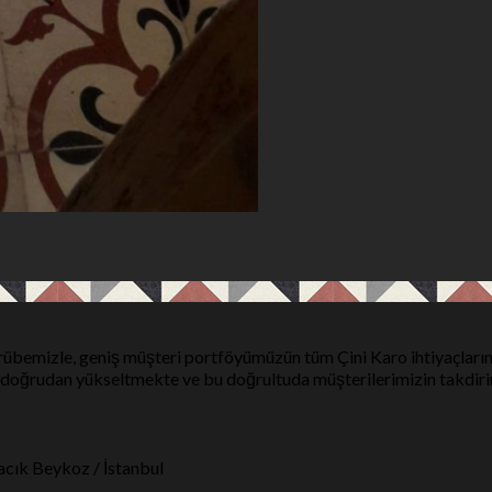
rübemizle, geniş müşteri portföyümüzün tüm Çini Karo ihtiyaçların
i doğrudan yükseltmekte ve bu doğrultuda müşterilerimizin takdir
cık Beykoz / İstanbul