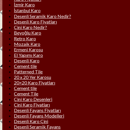
İzmir Karo
İstanbul Karo
Desenli Seramik Karo Nedir?
Desenli Karo Fiyatları
Çini Karo Nedir?
Beyoğlu Karo
Retro Karo
Mozaik Karo
Ermeni Karosu
El Yapımı Karo
Desenli Karo
Cement tile
Patterned Tile
20 x 20 Yer Karosu
20×20 Karo Fiyatları
Cement tile
Cement Tile
Çini Karo Desenleri
Çini Karo Fiyatları
Desenli Fayans Fiyatları
Desenli Fayans Modelleri
Desenli Karo Çini
Desenli Seramik Fayans