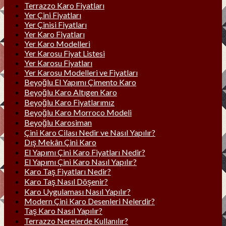
Terrazzo Karo Fiyatları
Yer Çini Fiyatları
Yer Çinisi Fiyatları
Yer Karo Fiyatları
Yer Karo Modelleri
Yer Karosu Fiyat Listesi
Yer Karosu Fiyatları
Yer Karosu Modelleri ve Fiyatları
Beyoğlu El Yapımı Çimento Karo
Beyoğlu Karo Altıgen Karo
Beyoğlu Karo Fiyatlarımız
Beyoğlu Karo Morroco Modeli
Beyoğlu Karosiman
Çini Karo Cilası Nedir ve Nasıl Yapılır?
Dış Mekân Çini Karo
El Yapımı Çini Karo Fiyatları Nedir?
El Yapımı Çini Karo Nasıl Yapılır?
Karo Taş Fiyatları Nedir?
Karo Taş Nasıl Döşenir?
Karo Uygulaması Nasıl Yapılır?
Modern Çini Karo Desenleri Nelerdir?
Taş Karo Nasıl Yapılır?
Terrazzo Nerelerde Kullanılır?