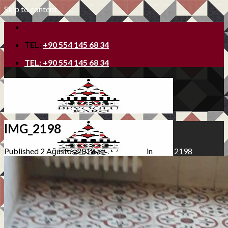
Skip to content
TEL:
+90 554 145 68 34
TEL:
+90 554 145 68 34
IMG_2198
Published
2 Ağustos 2018
at
900 × 1600
in
IMG_2198
Ana Sayfa
Hakkımızda