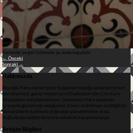
Yorumlar ve geri izlemeler şu anda kapalıdır.
←
Önceki
Sonraki
→
Hakkımızda
Beyoğlu Karo olarak bizler kuşaktan kuşağa aktarılan şirket
tecrübemizle, geniş müşteri portföyümüzün tüm Çini Karo
ihtiyaçlarını karşılamaktayız. Geleneksel Karo sanatının
icrasında göstermiş olduğumuz özveri ve ihtimam ürettiğimiz
tüm ürünlerin kalitesini doğrudan yükseltmekte ve bu
doğrultuda müşterilerimizin takdirini kazanmaktayız.
İletişim Bilgileri