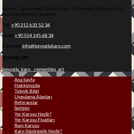
Adres:
Cumhuriyet Caddesi Akar Sk. Hendek Çıkmazı No:2
Kavacık Beykoz / İstanbul
Tel:
+90 212 631 52 34
Gsm:
+90 554 145 68 34
E-posta:
info@beyoglukaro.com
Instagram
beyoglu_karo__cementiles_art
Ana Sayfa
Hakkımızda
Teknik Bilgi
Uygulama Alanları
Referanslar
İletişim
Yer Karosu Nedir?
Yer Karosu Fiyatları
Rum Karosu
Karo Süpürgelik Nedir?