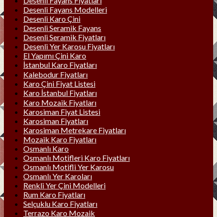
Desenli Fayans Fiyatları
Desenli Fayans Modelleri
Desenli Karo Çini
Desenli Seramik Fayans
Desenli Seramik Fiyatları
Desenli Yer Karosu Fiyatları
El Yapımı Çini Karo
İstanbul Karo Fiyatları
Kalebodur Fiyatları
Karo Çini Fiyat Listesi
Karo İstanbul Fiyatları
Karo Mozaik Fiyatları
Karosiman Fiyat Listesi
Karosiman Fiyatları
Karosiman Metrekare Fiyatları
Mozaik Karo Fiyatları
Osmanlı Karo
Osmanlı Motifleri Karo Fiyatları
Osmanlı Motifli Yer Karosu
Osmanlı Yer Karoları
Renkli Yer Çini Modelleri
Rum Karo Fiyatları
Selçuklu Karo Fiyatları
Terrazo Karo Mozaik