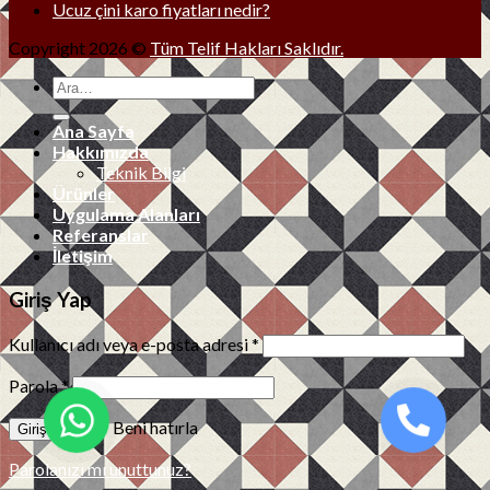
Ucuz çini karo fiyatları nedir?
Copyright 2026 ©
Tüm Telif Hakları Saklıdır.
Ana Sayfa
Hakkımızda
Teknik Bilgi
Ürünler
Uygulama Alanları
Referanslar
İletişim
Giriş Yap
Kullanıcı adı veya e-posta adresi
*
Parola
*
Beni hatırla
Parolanızı mı unuttunuz?