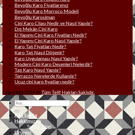
Beyoğlu Karo Fiyatlarımız
Beyoğlu Karo Morroco Modeli
Beyoğlu Karosiman
Çini Karo Cilası Nedir ve Nasıl Yapılır?
Dış Mekân Çini Karo
El Yapımı Çini Karo Fiyatları Nedir?
El Yapımı Çini Karo Nasıl Yapılır?
Karo Taş Fiyatları Nedir?
Karo Taş Nasıl Döşenir?
Karo Uygulaması Nasıl Yapılır?
Modern Çini Karo Desenleri Nelerdir?
Taş Karo Nasıl Yapılır?
Terrazzo Nerelerde Kullanılır?
Ucuz çini karo fiyatları nedir?
Copyright 2026 ©
Tüm Telif Hakları Saklıdır.
Ana Sayfa
Hakkımızda
Teknik Bilgi
Ürünler