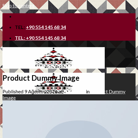
Skip to content
TEL:
+90 554 145 68 34
TEL:
+90 554 145 68 34
Product Dummy Image
Published
9 Ağustos 2016
at
500 × 600
in
Product Dummy
Image
Ana Sayfa
Hakkımızda