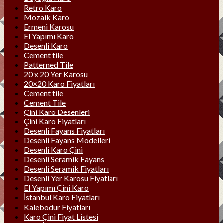
Retro Karo
Mozaik Karo
Ermeni Karosu
El Yapımı Karo
Desenli Karo
Cement tile
Patterned Tile
20 x 20 Yer Karosu
20×20 Karo Fiyatları
Cement tile
Cement Tile
Çini Karo Desenleri
Çini Karo Fiyatları
Desenli Fayans Fiyatları
Desenli Fayans Modelleri
Desenli Karo Çini
Desenli Seramik Fayans
Desenli Seramik Fiyatları
Desenli Yer Karosu Fiyatları
El Yapımı Çini Karo
İstanbul Karo Fiyatları
Kalebodur Fiyatları
Karo Çini Fiyat Listesi