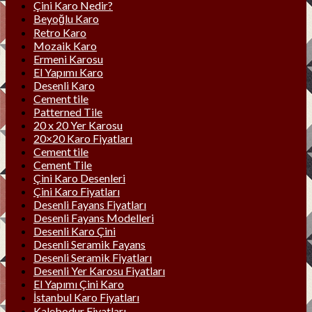
Çini Karo Nedir?
Beyoğlu Karo
Retro Karo
Mozaik Karo
Ermeni Karosu
El Yapımı Karo
Desenli Karo
Cement tile
Patterned Tile
20 x 20 Yer Karosu
20×20 Karo Fiyatları
Cement tile
Cement Tile
Çini Karo Desenleri
Çini Karo Fiyatları
Desenli Fayans Fiyatları
Desenli Fayans Modelleri
Desenli Karo Çini
Desenli Seramik Fayans
Desenli Seramik Fiyatları
Desenli Yer Karosu Fiyatları
El Yapımı Çini Karo
İstanbul Karo Fiyatları
Kalebodur Fiyatları