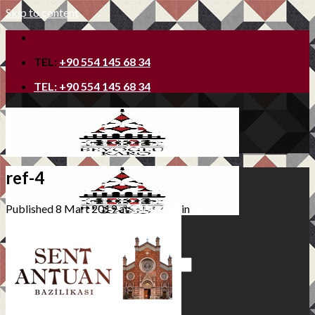
Skip to content
TEL:
+90 554 145 68 34
TEL:
+90 554 145 68 34
ref-4
Published
8 Mart 2019
at
250 × 150
in
ref-4
Ana Sayfa
Hakkımızda