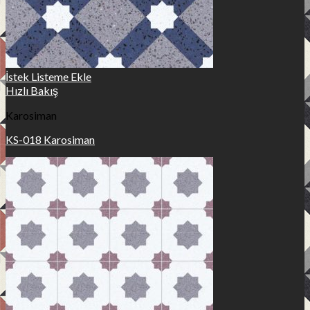
İstek Listeme Ekle
Hızlı Bakış
Karosiman
KS-018 Karosiman