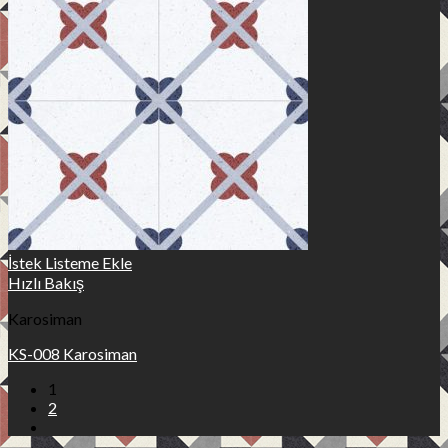
İstek Listeme Ekle
Hızlı Bakış
Karosiman
KS-008 Karosiman
1
2