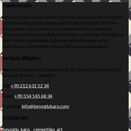
Hakkımızda
Beyoğlu Karo olarak bizler kuşaktan kuşağa aktarılan şirket
tecrübemizle, geniş müşteri portföyümüzün tüm Çini Karo
ihtiyaçlarını karşılamaktayız. Geleneksel Karo sanatının
icrasında göstermiş olduğumuz özveri ve ihtimam ürettiğimiz
tüm ürünlerin kalitesini doğrudan yükseltmekte ve bu
doğrultuda müşterilerimizin takdirini kazanmaktayız.
İletişim Bilgileri
Adres:
Cumhuriyet Caddesi Akar Sk. Hendek Çıkmazı No:2
Kavacık Beykoz / İstanbul
Tel:
+90 212 631 52 34
Gsm:
+90 554 145 68 34
E-posta:
info@beyoglukaro.com
Instagram
beyoglu_karo__cementiles_art