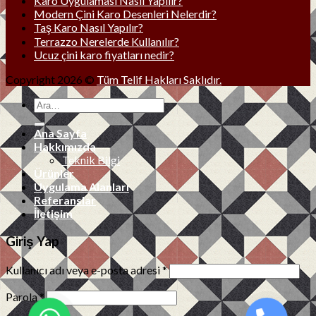
Karo Uygulaması Nasıl Yapılır?
Modern Çini Karo Desenleri Nelerdir?
Taş Karo Nasıl Yapılır?
Terrazzo Nerelerde Kullanılır?
Ucuz çini karo fiyatları nedir?
Copyright 2026 ©
Tüm Telif Hakları Saklıdır.
Ana Sayfa
Hakkımızda
Teknik Bilgi
Ürünler
Uygulama Alanları
Referanslar
İletişim
Giriş Yap
Kullanıcı adı veya e-posta adresi
*
Parola
*