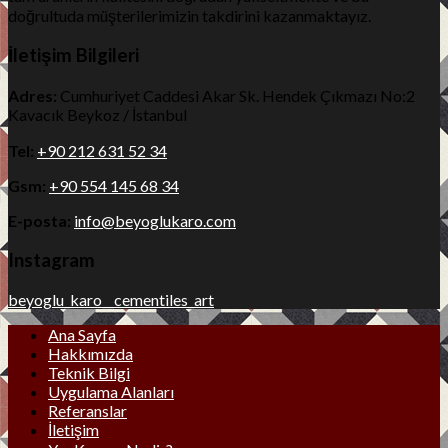
doğrultuda müşterilerimizin takdirini kazanmaktayız.
İletişim Bilgileri
Adres:
Cumhuriyet Caddesi Akar Sk. Hendek Çıkmazı No:2
Kavacık Beykoz / İstanbul
Tel:
+90 212 631 52 34
Gsm:
+90 554 145 68 34
E-posta:
info@beyoglukaro.com
Instagram
beyoglu_karo__cementiles_art
Ana Sayfa
Hakkımızda
Teknik Bilgi
Uygulama Alanları
Referanslar
İletişim