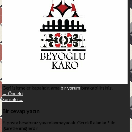
Teknik Bilgi
Ürünler
Uygulama Alanları
Referanslar
İletişim
Geri izlemeler kapalıdır, ama
bir yorum
bırakabilirsiniz.
←
Önceki
Sonraki
→
Bir cevap yazın
E-posta hesabınız yayımlanmayacak.
Gerekli alanlar
*
ile
işaretlenmişlerdir