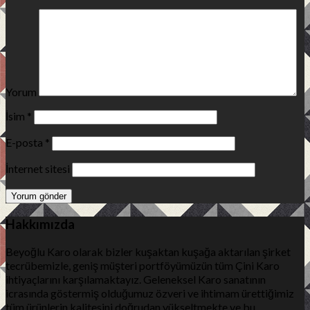
Yorum
İsim
*
E-posta
*
İnternet sitesi
Hakkımızda
Beyoğlu Karo olarak bizler kuşaktan kuşağa aktarılan şirket
tecrübemizle, geniş müşteri portföyümüzün tüm Çini Karo
ihtiyaçlarını karşılamaktayız. Geleneksel Karo sanatının
icrasında göstermiş olduğumuz özveri ve ihtimam ürettiğimiz
tüm ürünlerin kalitesini doğrudan yükseltmekte ve bu