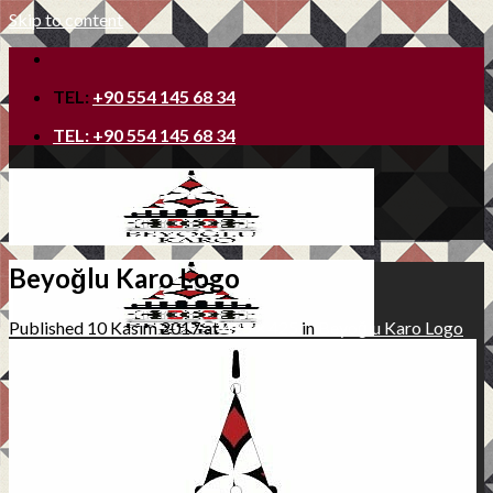
Skip to content
TEL:
+90 554 145 68 34
TEL:
+90 554 145 68 34
Beyoğlu Karo Logo
Published
10 Kasım 2017
at
425 × 425
in
Beyoğlu Karo Logo
Ana Sayfa
Hakkımızda