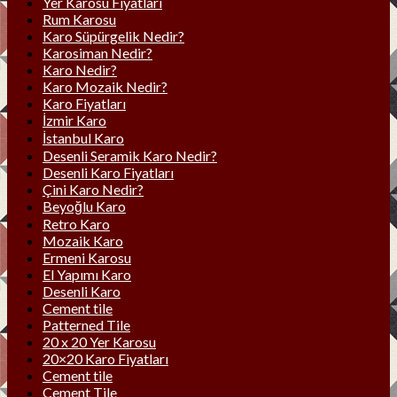
Yer Karosu Fiyatları
Rum Karosu
Karo Süpürgelik Nedir?
Karosiman Nedir?
Karo Nedir?
Karo Mozaik Nedir?
Karo Fiyatları
İzmir Karo
İstanbul Karo
Desenli Seramik Karo Nedir?
Desenli Karo Fiyatları
Çini Karo Nedir?
Beyoğlu Karo
Retro Karo
Mozaik Karo
Ermeni Karosu
El Yapımı Karo
Desenli Karo
Cement tile
Patterned Tile
20 x 20 Yer Karosu
20×20 Karo Fiyatları
Cement tile
Cement Tile