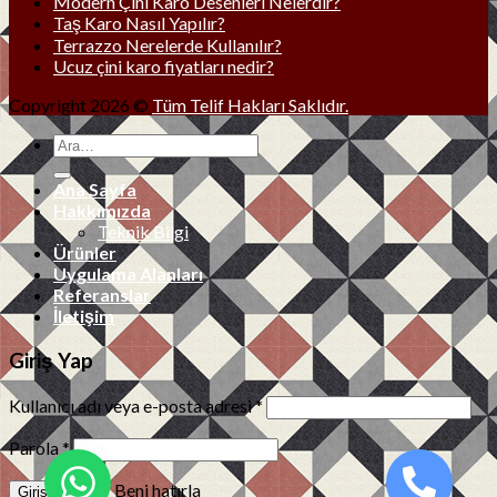
Modern Çini Karo Desenleri Nelerdir?
Taş Karo Nasıl Yapılır?
Terrazzo Nerelerde Kullanılır?
Ucuz çini karo fiyatları nedir?
Copyright 2026 ©
Tüm Telif Hakları Saklıdır.
Ana Sayfa
Hakkımızda
Teknik Bilgi
Ürünler
Uygulama Alanları
Referanslar
İletişim
Giriş Yap
Kullanıcı adı veya e-posta adresi
*
Parola
*
Beni hatırla