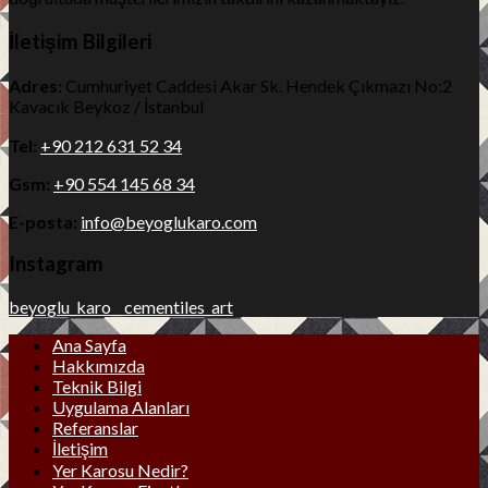
İletişim Bilgileri
Adres:
Cumhuriyet Caddesi Akar Sk. Hendek Çıkmazı No:2
Kavacık Beykoz / İstanbul
Tel:
+90 212 631 52 34
Gsm:
+90 554 145 68 34
E-posta:
info@beyoglukaro.com
Instagram
beyoglu_karo__cementiles_art
Ana Sayfa
Hakkımızda
Teknik Bilgi
Uygulama Alanları
Referanslar
İletişim
Yer Karosu Nedir?