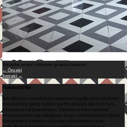
Teknik Bilgi
Ürünler
Uygulama Alanları
Referanslar
İletişim
Yorumlar ve geri izlemeler şu anda kapalıdır.
←
Önceki
Sonraki
→
Hakkımızda
Beyoğlu Karo olarak bizler kuşaktan kuşağa aktarılan şirket
tecrübemizle, geniş müşteri portföyümüzün tüm Çini Karo
ihtiyaçlarını karşılamaktayız. Geleneksel Karo sanatının
icrasında göstermiş olduğumuz özveri ve ihtimam ürettiğimiz
tüm ürünlerin kalitesini doğrudan yükseltmekte ve bu
doğrultuda müşterilerimizin takdirini kazanmaktayız.