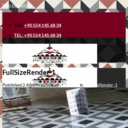
Skip to content
TEL:
+90 554 145 68 34
TEL:
+90 554 145 68 34
FullSizeRender-1
Published
2 Ağustos 2018
at
573 × 355
in
FullSizeRender-1
Ana Sayfa
Hakkımızda