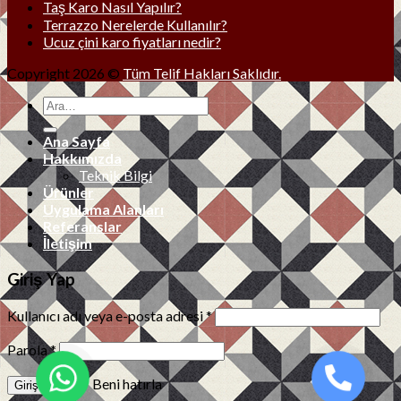
Taş Karo Nasıl Yapılır?
Terrazzo Nerelerde Kullanılır?
Ucuz çini karo fiyatları nedir?
Copyright 2026 ©
Tüm Telif Hakları Saklıdır.
Ana Sayfa
Hakkımızda
Teknik Bilgi
Ürünler
Uygulama Alanları
Referanslar
İletişim
Giriş Yap
Kullanıcı adı veya e-posta adresi
*
Parola
*
Beni hatırla