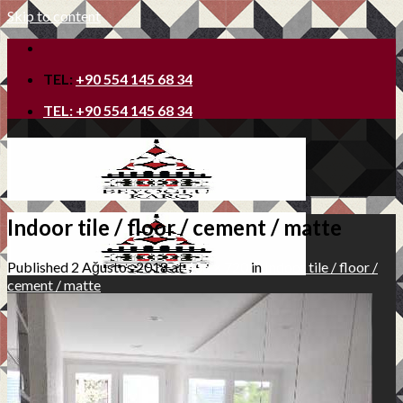
Skip to content
TEL:
+90 554 145 68 34
TEL:
+90 554 145 68 34
Indoor tile / floor / cement / matte
Published
2 Ağustos 2018
at
406 × 720
in
Indoor tile / floor /
cement / matte
Ana Sayfa
Hakkımızda