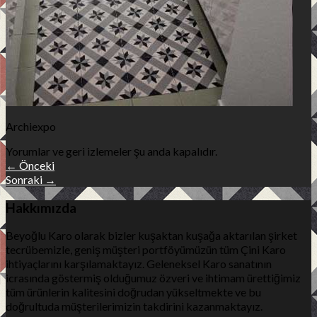
Archiexpo
Yorumlar ve geri izlemeler şu anda kapalıdır.
←
Önceki
Sonraki
→
Hakkımızda
Beyoğlu Karo olarak bizler kuşaktan kuşağa aktarılan şirket
tecrübemizle, geniş müşteri portföyümüzün tüm Çini Karo
ihtiyaçlarını karşılamaktayız. Geleneksel Karo sanatının
icrasında göstermiş olduğumuz özveri ve ihtimam ürettiğimiz
tüm ürünlerin kalitesini doğrudan yükseltmekte ve bu
doğrultuda müşterilerimizin takdirini kazanmaktayız.