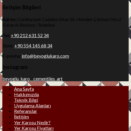
İletişim Bilgileri
Adres:
Cumhuriyet Caddesi Akar Sk. Hendek Çıkmazı No:2
Kavacık Beykoz / İstanbul
Tel:
+90 212 631 52 34
Gsm:
+90 554 145 68 34
E-posta:
info@beyoglukaro.com
Instagram
beyoglu_karo__cementiles_art
Ana Sayfa
Hakkımızda
Teknik Bilgi
Uygulama Alanları
Referanslar
İletişim
Yer Karosu Nedir?
Yer Karosu Fiyatları